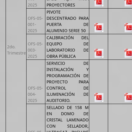
2025
PROYECTORES
PIVOTE
OFS-05-
DESCENTRADO PARA
001-
PUERTA DE
2025
ALUMINIO SERIE 50
CALIBRACIÓN DEL
OFS-05-
EQUIPO DE
2do.
003-
LABORATORIO DE
Trimestre
2025
OBRA PÚBLICA
SERVICIO DE
INSTALACIÓN Y
PROGRAMACIÓN DE
PROYECTO PARA
OFS-05-
CONTROL DE
004-
ILUMINACIÓN DE
2025
AUDITORIO.
SELLADO DE 158 M
EN DOMO DE
CRISTAL LAMINADO
CON SELLADOR,