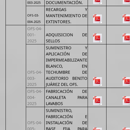
DOCUMENTACIÓN.
003-2025
RECARGAS Y
MANTENIMIENTO DE
OFS-03-
EXTINTORES.
004-2025
OFS-04-
001-
ADQUISICION DE
2025
SELLOS
SUMINISTRO Y
APLICACIÓN DE
IMPERMEABILIZANTE
BLANCO, EN
OFS-04-
TECHUMBRE DE
003-
AUDITORIO BENITO
2025
JUÁREZ DEL OFS.
OFS-04-
FABRICACIÓN DE
004-
CANALETA PARA
2025
LAVABOS
SUMINISTRO,
FABRICACIÓN E
OFS-04-
INSTALACIÓN DE
005-
BASE FIJA PARA