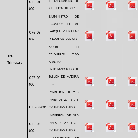
OFS-01-
EL LABORATORIO DE
002
OB BLICA DEL OFS
ESUMINISTRO DE
COMBUSTIBLE AL
OFS-02-
PARQUE VEHICULAR
002
Y EQUIPOS DEL OFS
MUEBLE O
CAJONERAS TIPO
1er.
Trimestre
ALACENA,
ENTREPAÑO ECHO DE
OFS-02-
TABLON DE MADERA
003
ETC.
IMPRESIÓN DE 250
PINES DE 2.4 x 3.5
OFS-
03-001
CM ENCAPSULADO.
IMPRESIÓN DE 250
OFS-03-
PINES DE 2.4 x 3.5
002
CM ENCAPSULADO.