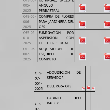
OFS-05-
ULTRAGAZ, INCLUYE
005-
ÁNGULO
2025
PERIMETRAL
OFS-05-
COMPRA DE FLORES
006-
PARA JARDINERA DEL
2025
OFS
OFS-05-
FUMIGACIÓN POR
010-
ASPERSIÓN CON
2025
EFECTO RESIDUAL.
OFS-06-
ADQUISICION DE
002-
ESQUIPO DE
2025
COMPUTO
ADQUISICION DE
OFS-
SERVIDOR
07-
001-
DELL PARA OFS
2025
GABINETE TIPO
RACK Y
OFS-
07-