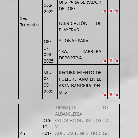
UPS PARA SERVIDOR
002-
DEL OFS
2025
3er.
FABRICACIÓN DE
Trimestre
PLAYERAS
Y LONAS PARA
OFS-
07-
1RA. CARRERA
003-
DEPORTIVA
2025
OFS-
RECUBRIMIENTO DE
08-
POLIURETANO EN EL
001-
ASTA BANDERA DEL
2025
OFS
TRABAJOS DE
ALBAÑILERIA
OFS-
COLOCACION DE LOSETA
10-
Y
001-
ADECUACIONES BODEGA
4to.