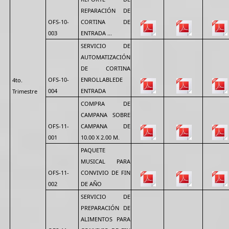
REPARACIÓN DE
OFS-10-
CORTINA DE
003
ENTRADA ...
SERVICIO DE
AUTOMATIZACIÓN
DE CORTINA
OFS-10-
ENROLLABLEDE
4to.
004
ENTRADA
Trimestre
COMPRA DE
CAMPANA SOBRE
OFS-11-
CAMPANA DE
001
10.00 X 2.00 M.
PAQUETE
MUSICAL PARA
OFS-11-
CONVIVIO DE FIN
002
DE AÑO
SERVICIO DE
PREPARACIÓN DE
ALIMENTOS PARA