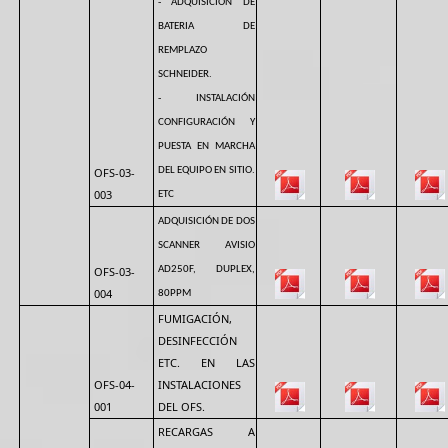
- ADQUISICIÓN DE
BATERIA DE
REMPLAZO
SCHNEIDER.
- INSTALACIÓN
CONFIGURACIÓN Y
PUESTA EN MARCHA
OFS-03-
DEL EQUIPO EN SITIO.
003
ETC
ADQUISICIÓN DE DOS
SCANNER AVISIO
OFS-03-
AD250F, DUPLEX,
004
80PPM
FUMIGACIÓN,
DESINFECCIÓN
ETC. EN LAS
OFS-04-
INSTALACIONES
001
DEL OFS.
RECARGAS A