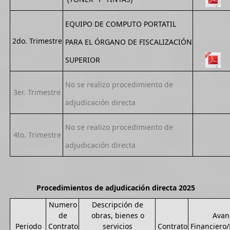
EQUIPO DE COMPUTO PORTATIL
2do. Trimestre
PARA EL ÓRGANO DE FISCALIZACIÓN
SUPERIOR
No se realizo procedimiento de
3er. Trimestre
adjudicación directa
No se realizo procedimiento de
4to. Trimestre
adjudicación directa
Procedimientos de adjudicación directa 2025
Numero
Descripción de
de
obras, bienes o
Avan
Periodo
Contrato
servicios
Contrato
Financiero/