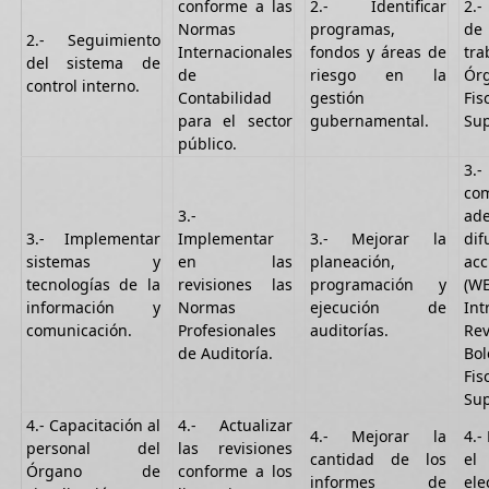
conforme a las
2.- Identificar
2.
Normas
programas,
d
2.- Seguimiento
Internacionales
fondos y áreas de
tr
del sistema de
de
riesgo en la
Ór
control interno.
Contabilidad
gestión
Fis
para el sector
gubernamental.
Sup
público.
3.
co
3.-
ad
3.- Implementar
Implementar
3.- Mejorar la
di
sistemas y
en las
planeación,
acc
tecnologías de la
revisiones las
programación y
(WE
información y
Normas
ejecución de
Int
comunicación.
Profesionales
auditorías.
Rev
de Auditoría.
Bo
Fis
Sup
4.- Capacitación al
4.- Actualizar
4.- Mejorar la
4.-
personal del
las revisiones
cantidad de los
el
Órgano de
conforme a los
informes de
ele