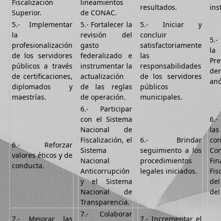
Fiscalización
lineamientos
resultados.
ins
Superior.
de CONAC.
5.- Implementar
5.- Fortalecer la
5.- Iniciar y
la
revisión del
concluir
5.
profesionalización
gasto
satisfactoriamente
la
de los servidores
federalizado e
las
Pr
públicos a través
instrumentar la
responsabilidades
de
de certificaciones,
actualización
de los servidores
an
diplomados y
de las reglas
públicos
maestrías.
de operación.
municipales.
6.- Participar
con el Sistema
6.-
Nacional de
las
Fiscalización, el
6.- Brindar
c
6.- Reforzar
Sistema
seguimiento a los
Co
valores éticos y de
Nacional
procedimientos
Fi
conducta.
Anticorrupción
legales iniciados.
Fis
y el Sistema
de
Nacional de
del
Transparencia.
7.- Colaborar
7.- Mejorar las
7.- Incrementar el