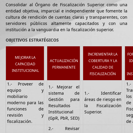
Consolidar al Órgano de Fiscalización Superior como una
entidad objetiva, imparcial e independiente que fomente la
cultura de rendición de cuentas claras y transparentes, con
servidores públicos altamente capacitados y con una
institución a la vanguardia en la fiscalización superior.
OBJETIVOS ESTRATÉGICOS
INCREMENTAR LA
FO
MEJORAR LA
ACTUALIZACIÓN
COBERTURA Y LA
I
CAPACIDAD
PERMANENTE
CALIDAD DE
INSTITUCIONAL
FISCALIZACIÓN
IN
1.- Proveer de
1.-
1.- Mejorar el
equipo y
Tra
sistema de
1.- Identificar
mobiliario
los
Gestión para
áreas de riesgo en
moderno para las
de
Resultados
la Fiscalización
funciones de
Fis
Institucional
Superior.
revisión y
seg
(GpR, PbR, SED)
fiscalización.
de 
2.- Revisar