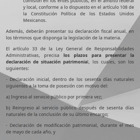
comisión en los entes públicos, en el ámbito federal
y local, conforme a lo dispuesto en el artículo 108 de
la Constitución Política de los Estados Unidos
Mexicanos.
Además, deberán presentar su declaración fiscal anual, en
los términos que disponga la legislación de la materia.
El artículo 33 de la Ley General de Responsabilidades
Administrativas, precisa
los plazos para presentar la
declaración de situación patrimonia
l, los cuales, son los
siguientes:
- Declaración inicial, dentro de los sesenta días naturales
siguientes a la toma de posesión con motivo del:
a) Ingreso al servicio público por primera vez;
b) Reingreso al servicio público después de sesenta días
naturales de la conclusión de su último encargo;
- Declaración de modificación patrimonial, durante el mes
de mayo de cada año, y